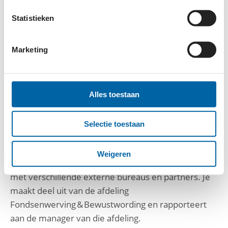
coachen.
Je Nederlandse en Engelse taalvaardigheid is
Statistieken
uitstekend.
Je leeft en werkt, net als onze andere
Marketing
medewerkers, vanuit het christelijke geloof, dat
ook in je dagelijks leven van betekenis is.
Alles toestaan
Met wie werk je samen?
Je geeft leiding aan het Marketingteam dat verder
Selectie toestaan
bestaat uit een Senior Marketeer, een Marketeer en
een Online Marketeer. Jullie werken dagelijks nauw
Weigeren
samen met het Communicatieteam en daarnaast
met verschillende externe bureaus en partners. Je
maakt deel uit van de afdeling
Fondsenwerving & Bewustwording en rapporteert
aan de manager van die afdeling.