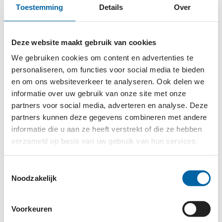
Toestemming
Details
Over
FUNCTIE-EISEN EN PROFIEL
Wat breng je mee?
Deze website maakt gebruik van cookies
We gebruiken cookies om content en advertenties te
Je hebt een afgeronde opleiding op hbo-niveau
personaliseren, om functies voor social media te bieden
op het gebied van Marketing en hebt,
en om ons websiteverkeer te analyseren. Ook delen we
aantoonbaar, minimaal vijf jaar werkervaring.
informatie over uw gebruik van onze site met onze
Je bent helemaal thuis in de onlinewereld en
partners voor social media, adverteren en analyse. Deze
actuele marketingtrends.
partners kunnen deze gegevens combineren met andere
Je kunt goed lijnen uitzetten en bewaken en zet
informatie die u aan ze heeft verstrekt of die ze hebben
verzameld op basis van uw gebruik van hun services.
complexe verhalen om in de juiste
marketingstrategie.
Toestemmingsselectie
Je werkt zelfstandig en proactief met oog voor
Noodzakelijk
kwaliteit. Daarnaast ben je resultaatgericht en
kan je snel schakelen.
Je houdt ervan je team te inspireren en te
Voorkeuren