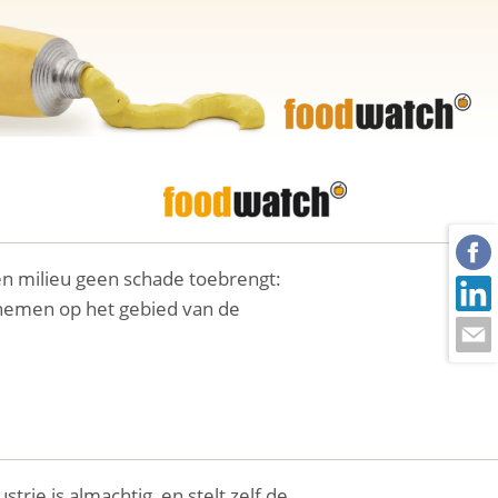
en milieu geen schade toebrengt:
d nemen op het gebied van de
rie is almachtig, en stelt zelf de