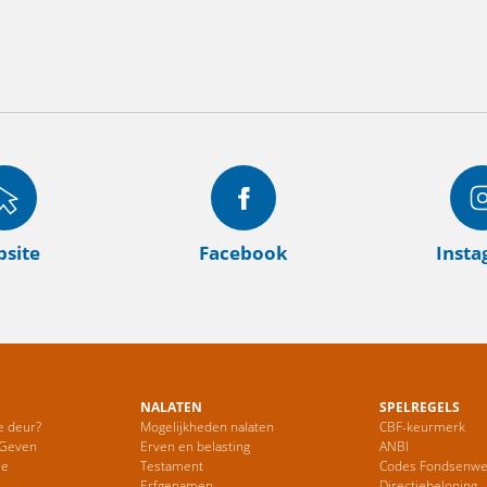
site
Facebook
Inst
NALATEN
SPELREGELS
e deur?
Mogelijkheden nalaten
CBF-keurmerk
 Geven
Erven en belasting
ANBI
ie
Testament
Codes Fondsenwe
Erfgenamen
Directiebeloning