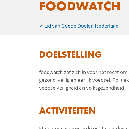
FOODWATCH
Lid van Goede Doelen Nederland
DOELSTELLING
facebook
foodwatch zet zich in voor het recht om
linkedin
gezond, veilig en eerlijk voedsel. Poli
mail
voedselveiligheid en volksgezondheid
ACTIVITEITEN
Eten is een voorwaarde om te overleven. 