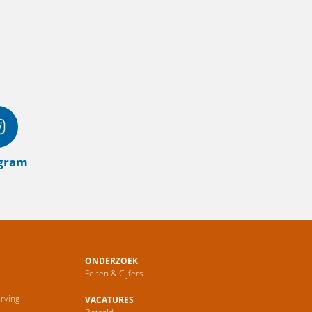
agram
ONDERZOEK
Feiten & Cijfers
rving
VACATURES