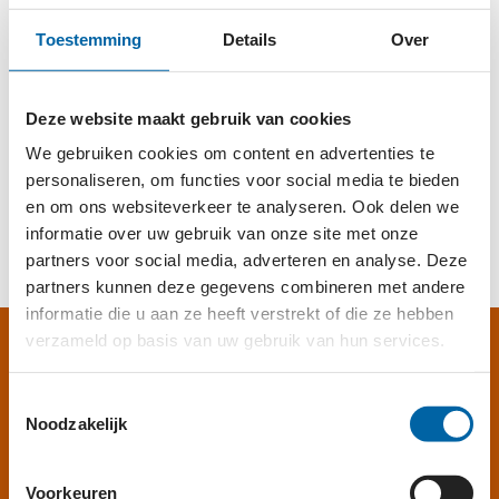
Toestemming
Details
Over
Deze website maakt gebruik van cookies
We gebruiken cookies om content en advertenties te
Accepteer
onze cookies
om deze inhoud te kunnen
personaliseren, om functies voor social media te bieden
bekijken.
en om ons websiteverkeer te analyseren. Ook delen we
informatie over uw gebruik van onze site met onze
partners voor social media, adverteren en analyse. Deze
partners kunnen deze gegevens combineren met andere
informatie die u aan ze heeft verstrekt of die ze hebben
verzameld op basis van uw gebruik van hun services.
GEVEN AAN RONALD
MCDONALD HUIS
Toestemmingsselectie
Noodzakelijk
NEDERLAND?
Voorkeuren