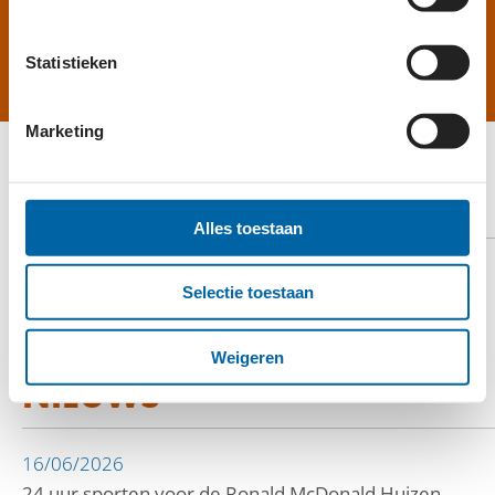
HELP MEE
Statistieken
Marketing
ERKENNINGSPASPOORT
Alles toestaan
TOON PASPOORT
Selectie toestaan
GERELATEERD
Weigeren
NIEUWS
16/06/2026
24 uur sporten voor de Ronald McDonald Huizen