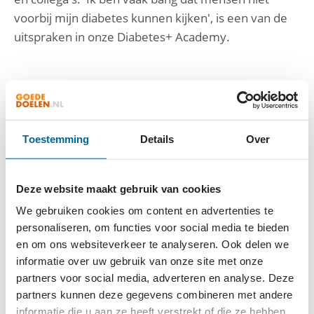
voorbij mijn diabetes kunnen kijken', is een van de
uitspraken in onze Diabetes+ Academy.
DIABETES+ ACADEMY
De Academy bestaat uit praktische informatie en
inspirerende video's waarin mensen met type 1
Toestemming
Details
Over
diabetes een kwetsbaar kijkje geven in hun leven en
de worsteling die type 1 diabetes zo is. Het delen
van ervaringen is van levensbelang bij type 1
Deze website maakt gebruik van cookies
diabetes, want leven met deze ziekte is een leven
We gebruiken cookies om content en advertenties te
lang leren. Daarom hebben we SportBuddy's,
personaliseren, om functies voor social media te bieden
PompBuddy's en OuderBuddy's. Dit zijn allemaal
en om ons websiteverkeer te analyseren. Ook delen we
mensen met type 1 diabetes en ouders van
informatie over uw gebruik van onze site met onze
kinderen met type 1 diabetes die hun ervaringen
partners voor social media, adverteren en analyse. Deze
partners kunnen deze gegevens combineren met andere
delen als het gaat om sporten, het kiezen van een
informatie die u aan ze heeft verstrekt of die ze hebben