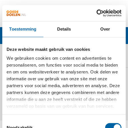
Toestemming
Details
Over
Inschrijving-Succesvol
Deze website maakt gebruik van cookies
We gebruiken cookies om content en advertenties te
INSCHRIJVING SUCCESVOL
personaliseren, om functies voor social media te bieden
en om ons websiteverkeer te analyseren. Ook delen we
Bedankt, uw inschrijving voor de nieuwsbrief is
informatie over uw gebruik van onze site met onze
gelukt. U ontvangt de eerstvolgende
partners voor social media, adverteren en analyse. Deze
partners kunnen deze gegevens combineren met andere
nieuwsbrief op het opgegeven e-mailadres.
informatie die u aan ze heeft verstrekt of die ze hebben
verzameld op basis van uw gebruik van hun services.
Toestemmingsselectie
Noodzakelijk