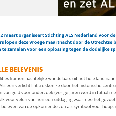
g 2 maart organiseert Stichting ALS Nederland voor de
rs lopen deze vroege maartnacht door de Utrechtse 
n te zamelen voor een oplossing tegen de dodelijke sp
LE BELEVENIS
dities komen nachtelijke wandelaars uit het hele land naa
 Als een verlicht lint trekken ze door het historische centr
 van geld voor onderzoek (vorige jaren werd in totaal mee
alk voor velen van hen een uitdaging waarmee het gevoe
 beleven van de opkomende zon als symbool voor hoop, ma