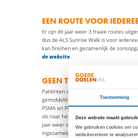
EEN ROUTE VOOR IEDERE
Er zijn dit jaar weer 3 fraaie routes uitg
dus de ALS Sunrise Walk is voor iedereen
kan finishen en gezamenlijk de zonsopgan
de website
.
GEEN TIJD TE VERLIEZEN
Patiënten die de diagnose ALS krijgen, 
Toestemming
gemiddeld nog drie tot vijf jaar. De klo
PSMA en PLS, en het ontwikkelen van ee
als naar het verbeteren van levenskwali
Deze website maakt gebruik
jaar weer voor de ALS Sunrise Walk aanm
We gebruiken cookies om cont
ingezameld is echt heel hard nodig om o
websiteverkeer te analyseren