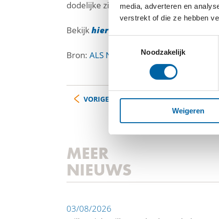
dodelijke ziekte.”
media, adverteren en analys
verstrekt of die ze hebben v
Bekijk
hier
de aftermovie ALS Sunrise Wa
Toestemmingsselectie
Noodzakelijk
Bron:
ALS Nederland
VORIGE
Weigeren
MEER
NIEUWS
03/08/2026