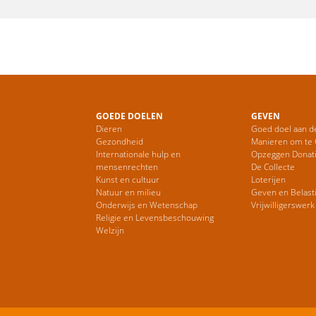
GOEDE DOELEN
GEVEN
Dieren
Goed doel aan d
Gezondheid
Manieren om te
Internationale hulp en
Opzeggen Donat
mensenrechten
De Collecte
Kunst en cultuur
Loterijen
Natuur en milieu
Geven en Belast
Onderwijs en Wetenschap
Vrijwilligerswerk
Religie en Levensbeschouwing
Welzijn