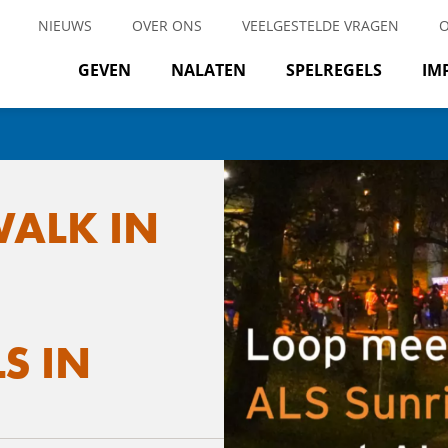
NIEUWS
OVER ONS
VEELGESTELDE VRAGEN
GEVEN
NALATEN
SPELREGELS
IM
WALK IN
LS IN