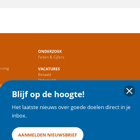
ONDERZOEK
Feiten & Cijfers
rving
VACATURES
Betaald
r
Onbetaald
de Sector
Blijf op de hoogte!
HOME
Het laatste nieuws over goede doelen direct in je
inbox.
AANMELDEN NIEUWSBRIEF