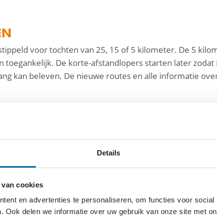
EN
estippeld voor tochten van 25, 15 of 5 kilometer. De 5 kilom
 toegankelijk. De korte-afstandlopers starten later zodat
g kan beleven. De nieuwe routes en alle informatie over s
hebben geen tijd te verliezen. Vanaf het moment dat de dia
Details
k tikt en er is dringend geld nodig voor onderzoek naar d
n medicijn. De opbrengst van de ALS Sunrise Walk gaat z
teit en zorg voor ALS-patiënten. “Het is hartverwarmend 
 van cookies
elden”, vertelt Limore Noach, directeur van Stichting AL
ent en advertenties te personaliseren, om functies voor social
nderzoek naar ALS te financieren. Totdat we de oplossing
. Ook delen we informatie over uw gebruik van onze site met on