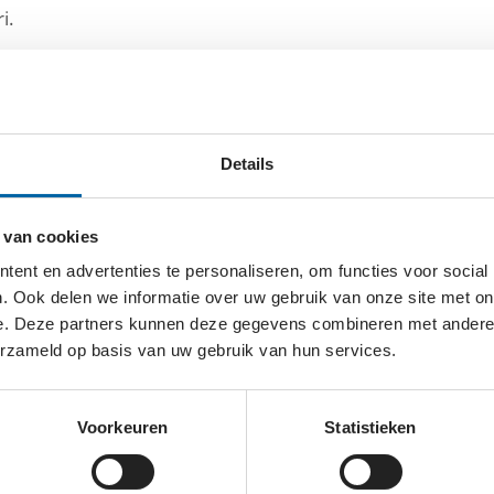
i.
t mensen zich ook de komende jaarwisseling zullen beheer
dierentuinen en dierenasielen. Bovendien moet er genoe
erboden.
Details
 van cookies
ent en advertenties te personaliseren, om functies voor social
. Ook delen we informatie over uw gebruik van onze site met on
e. Deze partners kunnen deze gegevens combineren met andere i
erzameld op basis van uw gebruik van hun services.
Voorkeuren
Statistieken