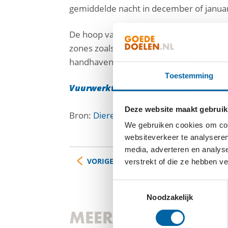
gemiddelde nacht in december of januar
De hoop van de Dierenbescherming is da
zones zoals rondom kinderboerderijen, 
handhaven op al bestaande vuurwerkv
Toestemming
Vuurwerktips
Deze website maakt gebruik
Bron:
Dierenbescherming
We gebruiken cookies om cont
websiteverkeer te analyseren
media, adverteren en analys
VORIGE
verstrekt of die ze hebben v
Toestemmingsselectie
Noodzakelijk
MEER