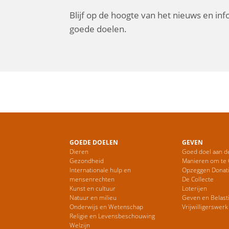
Blijf op de hoogte van het nieuws en in
goede doelen.
GOEDE DOELEN
GEVEN
Dieren
Goed doel aan d
Gezondheid
Manieren om te
Internationale hulp en
Opzeggen Donat
mensenrechten
De Collecte
Kunst en cultuur
Loterijen
Natuur en milieu
Geven en Belast
Onderwijs en Wetenschap
Vrijwilligerswerk
Religie en Levensbeschouwing
Welzijn