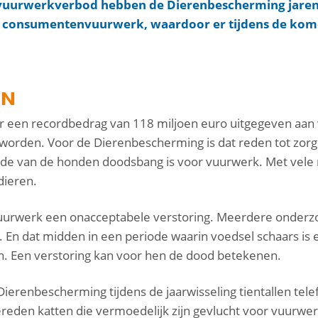
vuurwerkverbod hebben de Dierenbescherming jarenl
et consumentenvuurwerk, waardoor er tijdens de kom
EN
r een recordbedrag van 118 miljoen euro uitgegeven aan 
orden. Voor de Dierenbescherming is dat reden tot zorg: 
rde van de honden doodsbang is voor vuurwerk. Met vele 
dieren.
 vuurwerk een onacceptabele verstoring. Meerdere onderzo
 En dat midden in een periode waarin voedsel schaars is e
n. Een verstoring kan voor hen de dood betekenen.
Dierenbescherming tijdens de jaarwisseling tientallen tele
eden katten die vermoedelijk zijn gevlucht voor vuurwerk