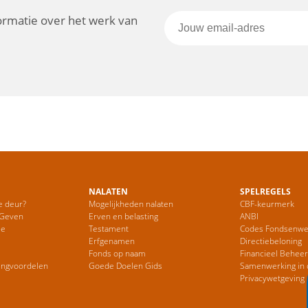
formatie over het werk van
NALATEN
SPELREGELS
e deur?
Mogelijkheden nalaten
CBF-keurmerk
 Geven
Erven en belasting
ANBI
ie
Testament
Codes Fondsenwe
Erfgenamen
Directiebeloning
Fonds op naam
Financieel Behee
ingvoordelen
Goede Doelen Gids
Samenwerking in 
Privacywetgeving