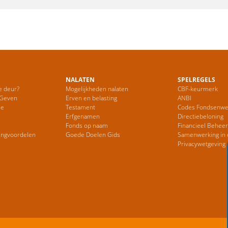
NALATEN
SPELREGELS
e deur?
Mogelijkheden nalaten
CBF-keurmerk
 Geven
Erven en belasting
ANBI
ie
Testament
Codes Fondsenwe
Erfgenamen
Directiebeloning
Fonds op naam
Financieel Behee
ingvoordelen
Goede Doelen Gids
Samenwerking in 
Privacywetgeving