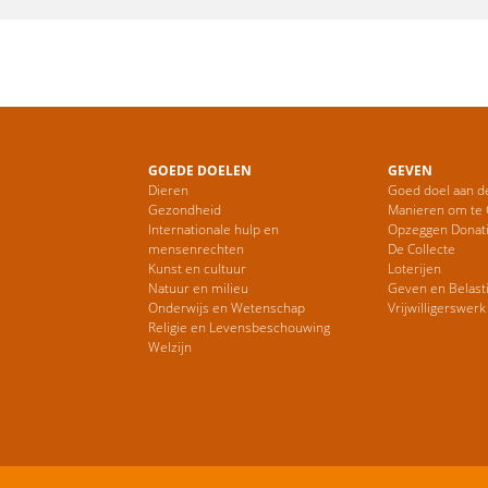
GOEDE DOELEN
GEVEN
Dieren
Goed doel aan d
Gezondheid
Manieren om te
Internationale hulp en
Opzeggen Donat
mensenrechten
De Collecte
Kunst en cultuur
Loterijen
Natuur en milieu
Geven en Belast
Onderwijs en Wetenschap
Vrijwilligerswerk
Religie en Levensbeschouwing
Welzijn