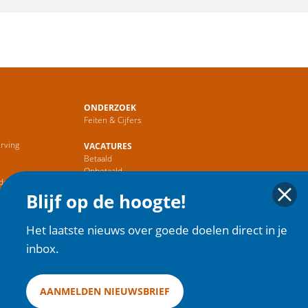
ONDERZOEK
Feiten & Cijfers
rving
VACATURES
Betaald
r
Onbetaald
de Sector
Blijf op de hoogte!
HOME
Het laatste nieuws over goede doelen direct in je
inbox.
AANMELDEN NIEUWSBRIEF