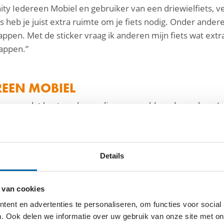
nity Iedereen Mobiel en gebruiker van een driewielfiets, ve
 heb je juist extra ruimte om je fiets nodig. Onder andere
appen. Met de sticker vraag ik anderen mijn fiets wat extra
tappen.”
EREEN MOBIEL
ervaren dat bestaande regelingen onvoldoende werken. In 
keren. “Dit geldt dan alleen voor die gemeente, terwijl 
t projectleider Karlijn Janssen van de Fietsersbond uit. “Va
ven dat hun aangepaste fiets een essentieel hulpmiddel i
Details
n Mobiel.”
kenbaar voor andere weggebruikers en parkeerbeheerders
 van cookies
veilig en zelfstandig te kunnen fietsen en tegelijk het ge
ent en advertenties te personaliseren, om functies voor social
. Ook delen we informatie over uw gebruik van onze site met on