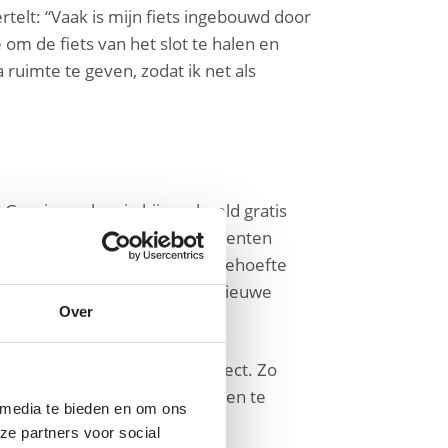
rtelt: “Vaak is mijn fiets ingebouwd door
 om de fiets van het slot te halen en
 ruimte te geven, zodat ik net als
Groningen kun je bijvoorbeeld gratis
gebruikers door meerdere gemeenten
nuit deze groep fietsers is er behoefte
s – precies het doel van de nieuwe
Over
 en verhogen begrip en respect. Zo
sprek over toegankelijke fietsen te
 media te bieden en om ons
ze partners voor social