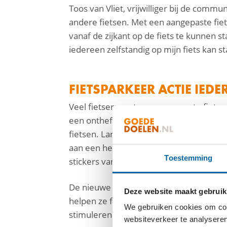
Toos van Vliet, vrijwilliger bij de commu
andere fietsen. Met een aangepaste fiets
vanaf de zijkant op de fiets te kunnen st
iedereen zelfstandig op mijn fiets kan s
FIETSPARKEER ACTIE IED
Veel fietsers met een aangepaste fiets 
een ontheffing aanvragen voor fietspar
fietsen. Landelijk beleid ontbreekt,” leg
aan een herkenbare manier om aan te ge
Toestemming
stickers van de Fietsersbond en Iederee
De nieuwe stickers maken de fiets her
Deze website maakt gebruik
helpen ze fietsers met een beperking om 
We gebruiken cookies om cont
stimuleren.
websiteverkeer te analyseren