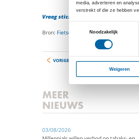
media, adverteren en analys
verstrekt of die ze hebben v
Vraag stickers aan
Toestemmingsselectie
Bron:
Fietsersbond
Noodzakelijk
VORIGE
Weigeren
MEER
NIEUWS
03/08/2026
Millennials willen verbod op tabaks- en