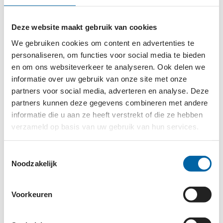
zijn opgenomen, die wellicht meer bescherming
bieden aan hun eigen biologische kinderen dan aan
Deze website maakt gebruik van cookies
een opgenomen kind. Onze organisatie ziet dat er
We gebruiken cookies om content en advertenties te
zoveel alleengaande kinderen zijn, wij kunnen hun
personaliseren, om functies voor social media te bieden
familie niet opsporen; het lukt ons niet om hen te
en om ons websiteverkeer te analyseren. Ook delen we
herenigen. Als iedereen continue opgejaagd wordt
informatie over uw gebruik van onze site met onze
in Gaza, hoe kunnen wij dan de kinderen
partners voor social media, adverteren en analyse. Deze
beschermen?”
partners kunnen deze gegevens combineren met andere
informatie die u aan ze heeft verstrekt of die ze hebben
De kinderrechtenorganisatie heeft weliswaar
verzameld op basis van uw gebruik van hun services.
mensen in Gaza aan het werk en werkt ook via
partnerorganisaties, maar echte expertise om de
Toestemmingsselectie
doden te identificeren kan nu niet binnengebracht
Noodzakelijk
worden.
Voorkeuren
Ook aan Israëlische zijde zijn er tenminste 33
kinderen gedood en het is onduidelijk of zich nog