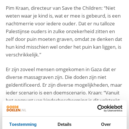
Pim Kraan, directeur van Save the Children: “Niet
weten waar je kind is, wat er mee is gebeurd, is een
nachtmerrie voor iedere ouder. Dat er nu talloze
Palestijnse ouders in zulke onzekerheid zitten en
zelf door puin moeten graven, omdat ze denken dat
hun kind misschien wel onder het puin kan liggen, is
verschrikkelijk.”
Er zijn zoveel mensen omgekomen in Gaza dat er
diverse massagraven zijn. Die doden zijn niet
geïdentificeerd. Er zijn diverse mogelijkheden, maar
ieder scenario is een doemscenario. Kraan: “Vanuit
het oogpunt van kinderbescherming is dit volstrekt
onacceptabel. Kinderen kunnen nog in leven zijn,
maar zich in Israëlische gevangenschap bevinden.
Of het kind kan bij onbekende Palestijnse families
Toestemming
Details
Over