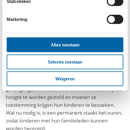
Statistieken
kinderen bevinden onder de gegijzelden. Palestijnse
ouders op de Bezette Westelijke Jordaanoever
kunnen geen contact krijgen met hun kinderen die
Marketing
door het Israëlische leger gevangengehouden
worden. Het gaat om 250 kinderen.
Alles toestaan
Save the Children vindt dat een onafhankelijk
onderzoek moet uitwijzen wat er met de kinderen
Selectie toestaan
met wie hun ouders geen contact kunnen krijgen
gebeurd is. Zijn ze dood, dan hebben ze het recht op
Weigeren
een fatsoenlijke begrafenis. Zijn ze
gevangengenomen, dan behoren hun ouders op de
hoogte te worden gesteld en moeten ze
toestemming krijgen hun kinderen te bezoeken.
Wat nu nodig is, is een permanent staakt-het-vuren,
zodat kinderen met hun familieleden kunnen
worden herenigd.