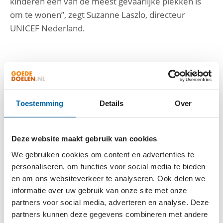
kinderen een van de meest gevaarlijke plekken is
om te wonen”, zegt Suzanne Laszlo, directeur
UNICEF Nederland.
AAN ALLES IS EEN GEBREK
Vooral voor jongere kinderen is polio gevaarlijk. Zij
zijn nog niet gevaccineerd of hebben hun vaccinatie
Toestemming
Details
Over
door de oorlog gemist, en zijn nu onbeschermd.
Eerdere polio-uitbraken in andere landen zorgden
ervoor dat kinderen voor de rest van hun leven
Deze website maakt gebruik van cookies
verlamd zijn geraakt. Dat risico lopen nu ook de
We gebruiken cookies om content en advertenties te
kinderen in Gaza.
personaliseren, om functies voor social media te bieden
Om polio tegen te gaan zijn een vaccin, schoon
en om ons websiteverkeer te analyseren. Ook delen we
water en goede hygiëne cruciaal. Aan dat alles is in
informatie over uw gebruik van onze site met onze
Gaza nu een gebrek.
partners voor social media, adverteren en analyse. Deze
partners kunnen deze gegevens combineren met andere