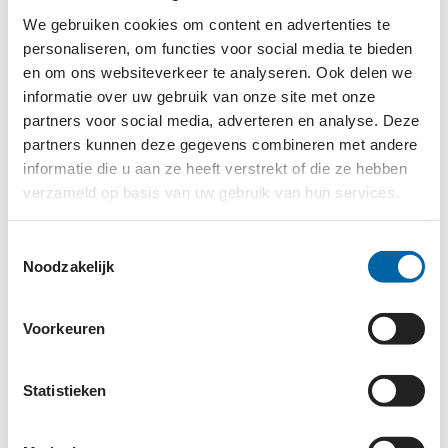
TOEZEGGINGEN VAN
We gebruiken cookies om content en advertenties te
SUPERMARKTEN NIET ZICHTBAAR
personaliseren, om functies voor social media te bieden
en om ons websiteverkeer te analyseren. Ook delen we
IN PRAKTIJK
informatie over uw gebruik van onze site met onze
In 2018 maakten supermarkten binnen het
partners voor social media, adverteren en analyse. Deze
Nationaal Preventieakkoord afspraken met de
partners kunnen deze gegevens combineren met andere
informatie die u aan ze heeft verstrekt of die ze hebben
overheid om gezond eten en drinken te stimuleren.
verzameld op basis van uw gebruik van hun services.
Uit de nieuwste metingen blijkt dat het merendeel
van het aanbod nog steeds ongezond is. Wel is het
Toestemmingsselectie
bemoedigend dat bijna alle supermarkten voor het
Noodzakelijk
eerst concrete doelen stellen om het aandeel Schijf
van Vijf-producten in hun verkoop te vergroten.
Voorkeuren
Opvallend is verder dat Lidl en Dirk zich als
budgetsupermarkten sterker inzetten voor
gezondheid dan marktleiders als Albert Heijn en
Statistieken
Jumbo. Ekoplaza komt als beste uit de ranglijst.