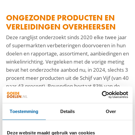
ONGEZONDE PRODUCTEN EN
VERLEIDINGEN OVERHEERSEN
Deze ranglijst onderzoekt sinds 2020 elke twee jaar
of supermarkten verbeteringen doorvoeren in hun
doelen en rapportage, assortiment, aanbiedingen en
winkelinrichting. Vergeleken met de vorige meting
bevat het onderzochte aanbod nu, in 2024, slechts 3
procent meer producten uit de Schijf van Vijf (van 40
naar 43 procent). Bovendien bestaat 83% van de
aanbiedingen van supermarkten nog steeds uit
ongezonde producten. Frisdranken worden verder
nog volop met kwantumkortingen gepromoot en
Toestemming
Details
Over
kindermarketing blijft onverminderd aanwezig.
Deze website maakt gebruik van cookies