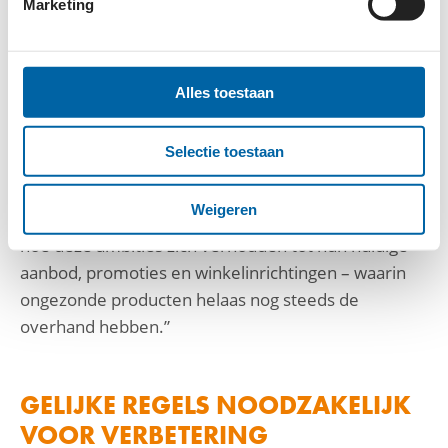
Marketing
EERSTE STAP GEZET, MAAR NIET
VOLDOENDE
Alles toestaan
Charlotte Linnebank, directeur van Questionmark:
“We zien het als een goede stap dat veel
Selectie toestaan
supermarkten nu voor het eerst doelen stellen en
transparanter zijn over het aandeel Schijf van Vijf-
Weigeren
producten in hun verkoop. De grote vraag is echter
hoe deze ambities zich verhouden tot hun huidige
aanbod, promoties en winkelinrichtingen – waarin
ongezonde producten helaas nog steeds de
overhand hebben.”
GELIJKE REGELS NOODZAKELIJK
VOOR VERBETERING