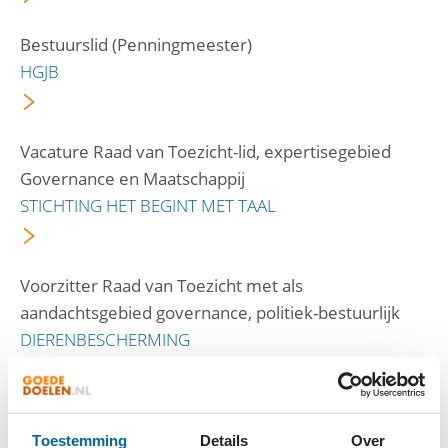
Bestuurslid (Penningmeester)
HGJB
Vacature Raad van Toezicht-lid, expertisegebied
Governance en Maatschappij
STICHTING HET BEGINT MET TAAL
Voorzitter Raad van Toezicht met als
aandachtsgebied governance, politiek-bestuurlijk
DIERENBESCHERMING
Vrijwilligersfunctie: coach bij Petje af 's-
Toestemming
Details
Over
Hertogenbosch