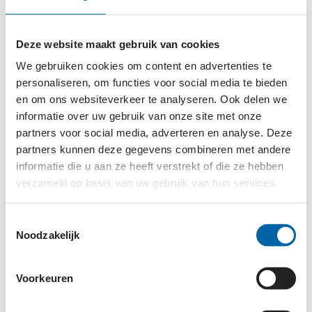
STICHTING PETJE AF NEDERLAND
Deze website maakt gebruik van cookies
We gebruiken cookies om content en advertenties te
Bouw mee aan Humanitas Rotterdam
personaliseren, om functies voor social media te bieden
HUMANITAS
en om ons websiteverkeer te analyseren. Ook delen we
informatie over uw gebruik van onze site met onze
partners voor social media, adverteren en analyse. Deze
Voorzitter - Afdeling Voorne Putten Rozenburg
partners kunnen deze gegevens combineren met andere
ALZHEIMER NEDERLAND
informatie die u aan ze heeft verstrekt of die ze hebben
verzameld op basis van uw gebruik van hun services.
Secretaris - Afdeling Zaanstreek Waterland
Toestemmingsselectie
Noodzakelijk
ALZHEIMER NEDERLAND
Voorkeuren
Lid Raad van Toezicht (vrijwillig)