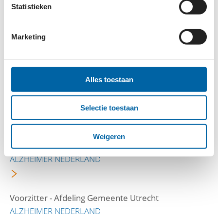
STICHTING WAKIBI
Statistieken
Marketing
Stagiair Marketing & Communicatie
VSO
Alles toestaan
Coördinator paddentrek Loosduinen
DIERENBESCHERMING
Selectie toestaan
Weigeren
Voorzitter - Afdeling Veluwe Vallei-Grebbe
ALZHEIMER NEDERLAND
Voorzitter - Afdeling Gemeente Utrecht
ALZHEIMER NEDERLAND