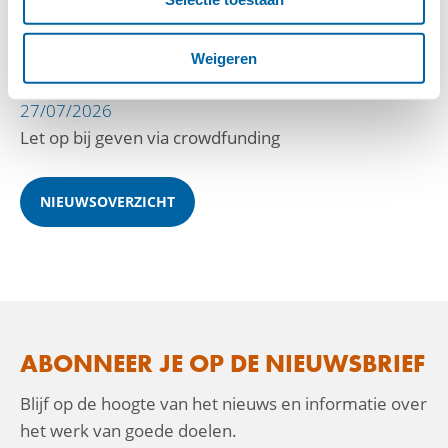
30/07/2026
Stichting KaNSCentraal steunt de Leprastichting
Weigeren
27/07/2026
Let op bij geven via crowdfunding
NIEUWSOVERZICHT
ABONNEER JE OP DE NIEUWSBRIEF
Blijf op de hoogte van het nieuws en informatie over
het werk van goede doelen.