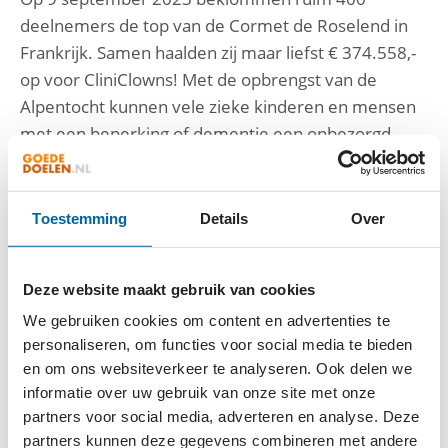
deelnemers de top van de Cormet de Roselend in
Frankrijk. Samen haalden zij maar liefst € 374.558,-
op voor CliniClowns! Met de opbrengst van de
Alpentocht kunnen vele zieke kinderen en mensen
met een beperking of dementie een onbezorgd
moment ervaren. Wij zijn alle deelnemers,
vrijwilligers en sponsors enorm dankbaar!
Toestemming
Details
Over
Van 4 tot 8 september 2024 gaan de deelnemers
naar de legendarische Col du Galibier. Wil je meer
Deze website maakt gebruik van cookies
weten over de Alpentocht?
Bekijk de website
.
We gebruiken cookies om content en advertenties te
personaliseren, om functies voor social media te bieden
en om ons websiteverkeer te analyseren. Ook delen we
informatie over uw gebruik van onze site met onze
partners voor social media, adverteren en analyse. Deze
partners kunnen deze gegevens combineren met andere