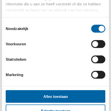
informatie die u aan ze heeft verstrekt of die ze hebben
verzameld op basis van uw gebruik van hun services.
Bron:
CliniClowns
Toestemmingsselectie
Noodzakelijk
VORIGE
VOLGENDE
Voorkeuren
Statistieken
MEER
NIEUWS
Marketing
03/08/2026
Alles toestaan
Millennials willen verbod op tabaks- en
vapeindustrie
Selectie toestaan