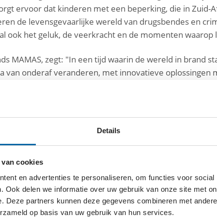
rgt ervoor dat kinderen met een beperking, die in Zuid-
ren de levensgevaarlijke wereld van drugsbendes en criminal
oral ook het geluk, de veerkracht en de momenten waarop
ds MAMAS, zegt: "In een tijd waarin de wereld in brand s
Afrika van onderaf veranderen, met innovatieve oplossingen
ichter Nelson Mandela zei: “Wat de ene mens onderscheid
gegeven wordt.””
er dan 1.900 lokale vrouwen in Zuid-Afrika; de MAMAS
Details
eer dan 88.000 kinderen die opgroeien in extreme armo
voeding, onderwijs en veiligheid van geboorte tot eerste b
 van cookies
ent en advertenties te personaliseren, om functies voor social
us vier zondagen op rij om 17:00 uur te zien bij RTL4. En w
. Ook delen we informatie over uw gebruik van onze site met on
 uit liefde!
e. Deze partners kunnen deze gegevens combineren met andere i
erzameld op basis van uw gebruik van hun services.