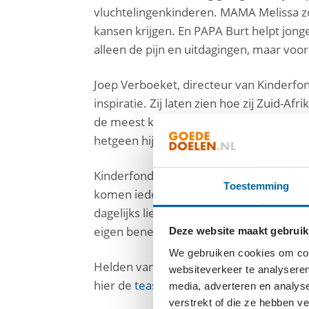
vluchtelingenkinderen. MAMA Melissa zo
kansen krijgen. En PAPA Burt helpt jonge
alleen de pijn en uitdagingen, maar vo
Joep Verboeket, directeur van Kinderfon
inspiratie. Zij laten zien hoe zij Zuid-
de meest kwetsbare kinderen. Zoals opr
hetgeen hij heeft, en niet van wat hem 
Kinderfonds MAMAS werkt samen met me
Toestemming
komen iedere dag zelf in actie voor m
dagelijks liefdevolle aandacht, gezonde 
eigen benen te kunnen staan.
Deze website maakt gebruik
We gebruiken cookies om cont
Helden van Zuid-Afrika is vanaf 31 august
websiteverkeer te analyseren
hier de
teaser van aflevering 1
, Loslaten
media, adverteren en analys
verstrekt of die ze hebben v