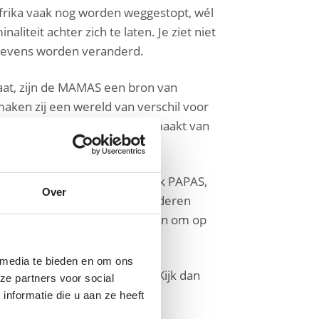
Afrika vaak nog worden weggestopt, wél
iteit achter zich te laten. Je ziet niet
 levens worden veranderd.
taat, zijn de MAMAS een bron van
 maken zij een wereld van verschil voor
t van de andere, is wat hij maakt van
. De MAMAS, en inmiddels ook PAPAS,
Over
ede. De MAMAS geven deze kinderen
aan - alles wat zij nodig hebben om op
 media te bieden en om ons
il je nu al een voorproefje? Kijk dan
ze partners voor social
nformatie die u aan ze heeft