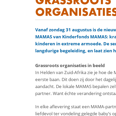
GRASSROOTS
ORGANISATIE
Vanaf
zondag 31 augustus
is de nieuw
MAMAS van
Kinderfonds MAMAS
: kr
kinderen in extreme armoede. De serie
langdurige begeleiding, en laat zien 
facebook
Grassroots organisaties in beeld
linkedin
In Helden van Zuid-Afrika zie je hoe d
mail
eerste baan. Dit doen zij door het dagel
aandacht. De lokale MAMAS bepalen zel
partner. Want échte verandering ontsta
In elke aflevering staat een MAMA-part
liefdevol ter vondeling gelegde baby’