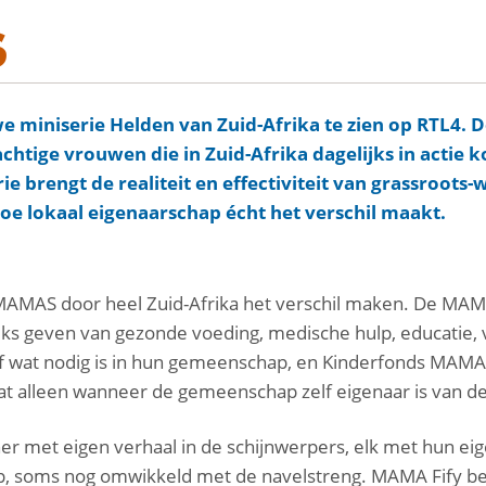
S
e miniserie Helden van Zuid-Afrika te zien op RTL4. D
achtige vrouwen die in Zuid-Afrika dagelijks in actie 
 brengt de realiteit en effectiviteit van grassroots-w
hoe lokaal eigenaarschap écht het verschil maakt.
e MAMAS door heel Zuid-Afrika het verschil maken. De MA
ijks geven van gezonde voeding, medische hulp, educatie, v
f wat nodig is in hun gemeenschap, en Kinderfonds MAMAS
at alleen wanneer de gemeenschap zelf eigenaar is van de
ner met eigen verhaal in de schijnwerpers, elk met hun e
s op, soms nog omwikkeld met de navelstreng. MAMA Fify 