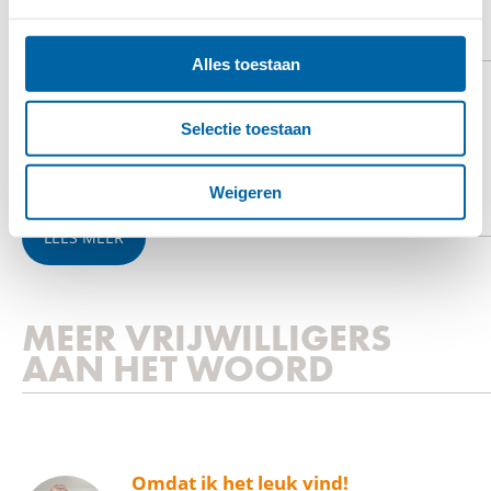
OOGFONDS
Alles toestaan
Het Oogfonds wil dat niemand meer blind of
Selectie toestaan
slechtziend zal zijn. Alles wat wij doen, draagt bij aan
het bereiken van dat doel.
Weigeren
LEES MEER
MEER VRIJWILLIGERS
AAN HET WOORD
Omdat ik het leuk vind!