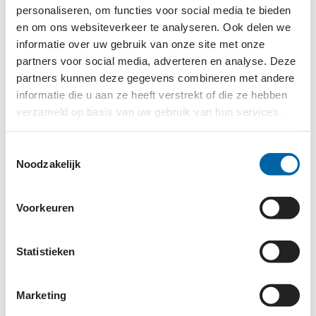
personaliseren, om functies voor social media te bieden
niet hoe ze eruit ziet en kan ik haar niet herkennen
en om ons websiteverkeer te analyseren. Ook delen we
op het schoolplein. Ik zal haar geen boekje voor kun­
informatie over uw gebruik van onze site met onze
nen lezen, of haar nagels lakken.
partners voor social media, adverteren en analyse. Deze
partners kunnen deze gegevens combineren met andere
Ik zou het heel fijn vinden als er een behandeling
informatie die u aan ze heeft verstrekt of die ze hebben
komt die de schade kan herstellen of achter­uitgang
verzameld op basis van uw gebruik van hun services.
kan voorkomen. Daarom steun ik het Oogfonds. Zij
maken wetenschappelijk onderzoek naar oogziektes
Toestemmingsselectie
Noodzakelijk
mogelijk, zodat anderen in de toekomst niet meer
slechtziend of blind hoeven te worden.'
Voorkeuren
(foto: Laura Raimondo, Oogfonds)
Statistieken
Marketing