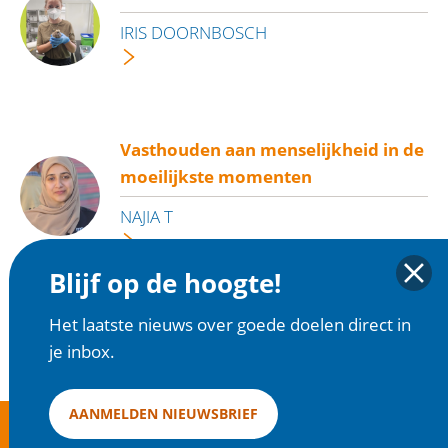
IRIS DOORNBOSCH
Vasthouden aan menselijkheid in de
moeilijkste momenten
NAJIA T
Blijf op de hoogte!
OVERZICHT
Het laatste nieuws over goede doelen direct in
je inbox.
AANMELDEN NIEUWSBRIEF
goededoelen.nl is een initiatief van Goede Doelen Nederland |
Disclaimer en
Privacy
|
Cookies
| Copyright 2025