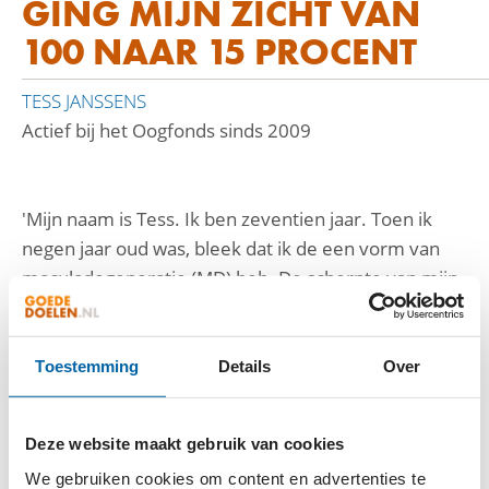
GING MIJN ZICHT VAN
100 NAAR 15 PROCENT
TESS JANSSENS
Actief bij het Oogfonds sinds 2009
'Mijn naam is Tess. Ik ben zeven­tien jaar. Toen ik
negen jaar oud was, bleek dat ik de een vorm van
maculadegeneratie (MD) heb. De scherpte van mijn
zicht ging heel snel achteruit. Binnen een half jaar
ging mijn zicht van 100 naar 15 procent. De laatste
jaren is mijn zicht stabiel, ik zie nog zes tot acht
Toestemming
Details
Over
procent. Een behandeling is er niet en hoeveel zicht
ik over zal houden is niet te voorspellen. Mijn
Deze website maakt gebruik van cookies
grootste angst is om uiteindelijk helemaal blind te
We gebruiken cookies om content en advertenties te
worden. Als ik dan zelf een dochtertje krijg, weet ik