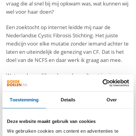
vraag die al snel bij mij opkwam was, wat kunnen wij
wel voor haar doen?
Een zoektocht op internet leidde mij naar de
Nederlandse Cystic Fibrosis Stichting. Het juiste
medicijn voor elke mutatie zonder iemand achter te
laten en uiteindelijk de genezing van CF. Dat is het
doel van de NCFS en daar werk ik graag aan mee.
Wetenschappelijk onderzoek resulteert in nieuwe
inzichten en geeft mensen met CF meer
vertrouwen in een mooie toekomst. Ik vind het
daarom belangrijk dat de NCFS haar
Toestemming
Details
Over
onderzoeksprogramma’s altijd volledig en tijdig af
kan ronden en ik weet dat daar veel geld voor nodig
Deze website maakt gebruik van cookies
is. Vaak hoor je ‘gezondheid is niet te koop’ maar
We gebruiken cookies om content en advertenties te
soms denk ik toch van wel en daar draag ik graag