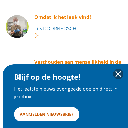
Omdat ik het leuk vind!
IRIS DOORNBOSCH
Vasthouden aan menselijkheid in de
moeilijkste momenten
Blijf op de hoogte!
NAJIA T
Het laatste nieuws over goede doelen direct in
je inbox.
OVERZICHT
AANMELDEN NIEUWSBRIEF