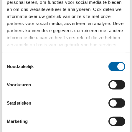
personaliseren, om functies voor social media te bieden
mijn steentje aan bij.
en om ons websiteverkeer te analyseren. Ook delen we
informatie over uw gebruik van onze site met onze
De afgelopen vijf jaar heb ik op uiteenlopende
partners voor social media, adverteren en analyse. Deze
manieren met de onmisbare steun van vele
partners kunnen deze gegevens combineren met andere
anderen serieus geld bij elkaar gebracht. Mijn
informatie die u aan ze heeft verstrekt of die ze hebben
activiteiten zijn in volgorde van belangrijkheid:
verzameld op basis van uw gebruik van hun services.
statiegeldacties in zo’n 100 supermarkten in Midden
Brabant, steun via loten in de Vriendenloterij, de
Toestemmingsselectie
Noodzakelijk
jaarlijkse onlinecollecte van de NCFS, verkoop van
pluchen luiaards, donaties door bedrijven, collecte
bij uitvaarten en loten verkoop. Steeds ben ik op
Voorkeuren
zoek naar nieuwe mogelijkheden om meer en
versneld geld binnen te brengen, want mensen met
Statistieken
een beperkte levensverwachting hebben immers
haast.
Marketing
Elke actie begint met het vertellen van ‘mijn verhaal’