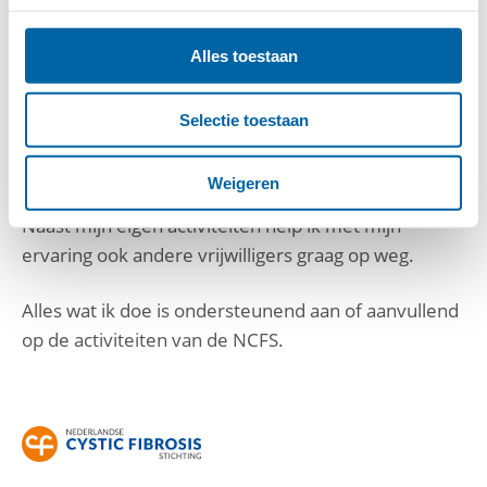
over taaislijmziekte, het belangrijke werk van de
NCFS en mijn persoonlijke motivatie om mij voor
Alles toestaan
deze stichting in te zetten. Een verhaal dat ik altijd
paraat heb en op de meest uiteenlopende
Selectie toestaan
momenten vertel. Een verhaal dat blijkbaar
‘binnenkomt’ gezien de vele positieve reacties.
Weigeren
Naast mijn eigen activiteiten help ik met mijn
ervaring ook andere vrijwilligers graag op weg.
Alles wat ik doe is ondersteunend aan of aanvullend
op de activiteiten van de NCFS.