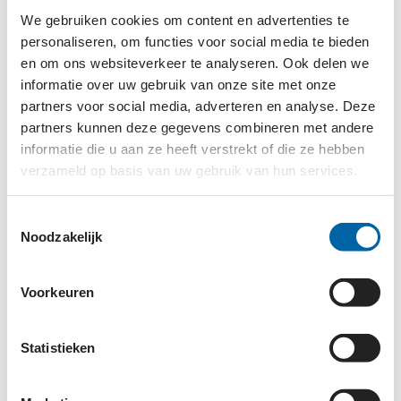
We gebruiken cookies om content en advertenties te
IEDEREEN KAN IETS BETEKENEN
personaliseren, om functies voor social media te bieden
en om ons websiteverkeer te analyseren. Ook delen we
“Het start met bewustwording: ook jongeren in jouw
informatie over uw gebruik van onze site met onze
eigen sociale omgeving ervaren een hoge
partners voor social media, adverteren en analyse. Deze
prestatiedruk. Je kunt ze daar vaker bij helpen dan
partners kunnen deze gegevens combineren met andere
je denkt. Praat erover en denk eens na over welke
informatie die u aan ze heeft verstrekt of die ze hebben
verzameld op basis van uw gebruik van hun services.
rol je kan spelen om de prestatiedruk te verlagen,
bijvoorbeeld door je eigen verwachtingen te
Toestemmingsselectie
temperen en geluk centraal te stellen in plaats van
Noodzakelijk
prestaties. Daarin kun je als volwassene een
voorbeeld zijn, hoe moeilijk dat ook is. Coaches,
leerkrachten, ouders, iedereen in de omgeving van
Voorkeuren
jongeren kan iets betekenen.” aldus directeur
Gezonde Generatie Mark Monsma. De
campagne
Statistieken
loopt van 8 t/m 28 januari en is te zien op tv, digitale
advertentieschermen en sociale media. Lees verder