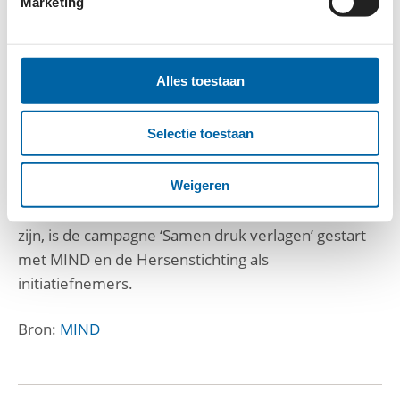
Marketing
op de
speciale campagne-site
wat we samen
kunnen doen om de druk op jongeren te verlagen.
Alles toestaan
OVER DE INITIATIEFNEMERS
Selectie toestaan
De 22 samenwerkende gezondheidsfondsen
werken toe naar een
Gezonde Generatie
in 2040.
Mentale gezondheid is daar een essentieel
Weigeren
onderdeel van. Gezien de uitdagingen die er nog
zijn, is de campagne ‘Samen druk verlagen’ gestart
met MIND en de Hersenstichting als
initiatiefnemers.
Bron:
MIND