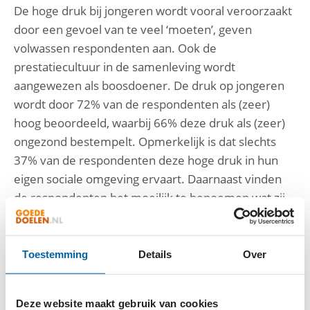
De hoge druk bij jongeren wordt vooral veroorzaakt
door een gevoel van te veel ‘moeten’, geven
volwassen respondenten aan. Ook de
prestatiecultuur in de samenleving wordt
aangewezen als boosdoener. De druk op jongeren
wordt door 72% van de respondenten als (zeer)
hoog beoordeeld, waarbij 66% deze druk als (zeer)
ongezond bestempelt. Opmerkelijk is dat slechts
37% van de respondenten deze hoge druk in hun
eigen sociale omgeving ervaart. Daarnaast vinden
de respondenten het moeilijk te benoemen wat zij
zelf zouden kunnen bijdragen. Kortom, men is zich
bewust van het maatschappelijke probleem en de
urgentie, maar men ziet niet wat ze zelf kunnen
Toestemming
Details
Over
doen in hun omgeving om bij te dragen aan de
oplossing. Hier willen we verandering in brengen.
Deze website maakt gebruik van cookies