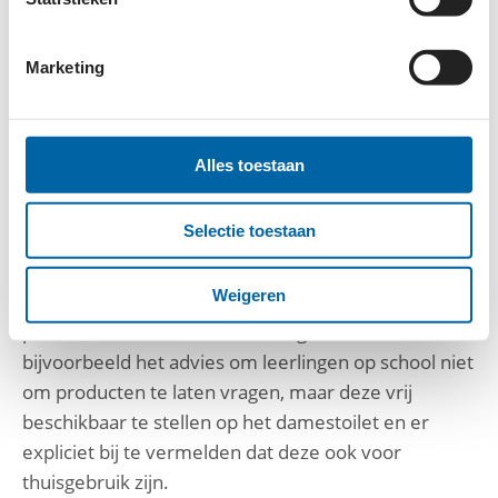
menstruatie als armoede worden doorbroken. Het
helpt leerlingen minder schaamte te ervaren, geeft
hen de durf om gemakkelijker om hulp te vragen en
Marketing
de verschillende producten veilig te gebruiken.
Het informatieboekje is in opdracht van het
Alles toestaan
Armoedefonds ontwikkeld door Menstrucation, dat
gastlessen verzorgt op scholen over menstruatie.
Selectie toestaan
Dit initiatief wordt ondersteund door CityLab010.
Het Armoedefonds en Menstrucation adviseren
Weigeren
scholen over het thema. Over de plaats waar de
producten beschikbaar worden gesteld is
bijvoorbeeld het advies om leerlingen op school niet
om producten te laten vragen, maar deze vrij
beschikbaar te stellen op het damestoilet en er
expliciet bij te vermelden dat deze ook voor
thuisgebruik zijn.