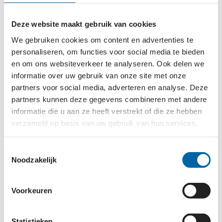
gemeente Rotterdam. Door menstruatieproducten
op scholen gratis beschikbaar te stellen zetten we
Deze website maakt gebruik van cookies
een belangrijke stap bij het aanpakken van
We gebruiken cookies om content en advertenties te
menstruatiearmoede en het bevorderen van
personaliseren, om functies voor social media te bieden
eerlijke kansen voor alle leerlingen.”
en om ons websiteverkeer te analyseren. Ook delen we
informatie over uw gebruik van onze site met onze
partners voor social media, adverteren en analyse. Deze
HET MENSTRUATIE
partners kunnen deze gegevens combineren met andere
INFORMATIEBOEKJE
informatie die u aan ze heeft verstrekt of die ze hebben
verzameld op basis van uw gebruik van hun services.
Scholen kunnen bij het Armoedefonds ook ‘Het
menstruatie informatieboekje’ aanvragen. Dit
Toestemmingsselectie
educatiemiddel is gericht op leerlingen van groep
Noodzakelijk
7/8 van het basisonderwijs en de brugklas van het
voortgezet onderwijs en helpt om menstruatie een
Voorkeuren
normaal bespreekbaar onderwerp te maken. Met
kennis op jonge leeftijd moet het taboe op zowel
Statistieken