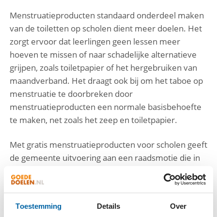
Menstruatieproducten standaard onderdeel maken
van de toiletten op scholen dient meer doelen. Het
zorgt ervoor dat leerlingen geen lessen meer
hoeven te missen of naar schadelijke alternatieve
grijpen, zoals toiletpapier of het hergebruiken van
maandverband. Het draagt ook bij om het taboe op
menstruatie te doorbreken door
menstruatieproducten een normale basisbehoefte
te maken, net zoals het zeep en toiletpapier.
Met gratis menstruatieproducten voor scholen geeft
de gemeente uitvoering aan een raadsmotie die in
2022 breed ondersteund werd. De kosten voor het
programma bedragen 82.000 euro per jaar. Penny
van Laarhoven, van Stichting Armoedefonds: “Het
Toestemming
Details
Over
Armoedefonds is blij met de samenwerking met de